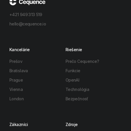
+421 949 313 519
hello@cequence.io
Kancelárie
Riešenie
Prešov
Prečo Cequence?
Bratislava
Funkcie
Prague
OpenAI
Vienna
Technológia
London
Bezpečnosť
Zákazníci
Zdroje