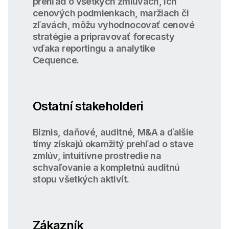
prehľad o všetkých zmluvách, ich
cenových podmienkach, maržiach či
zľavách, môžu vyhodnocovať cenové
stratégie a pripravovať forecasty
vďaka reportingu a analytike
Cequence.
Ostatní stakeholderi
Biznis, daňové, auditné, M&A a ďalšie
tímy získajú okamžitý prehľad o stave
zmlúv, intuitívne prostredie na
schvaľovanie a kompletnú auditnú
stopu všetkých aktivít.
Zákazník