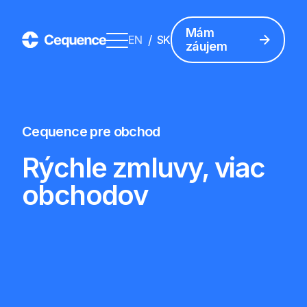
Mám
/
EN
SK
záujem
Cequence pre obchod
Rýchle zmluvy, viac
obchodov