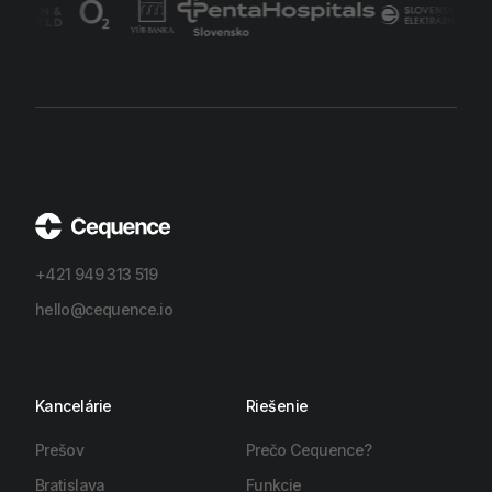
+421 949 313 519
hello@cequence.io
Kancelárie
Riešenie
Prešov
Prečo Cequence?
Bratislava
Funkcie